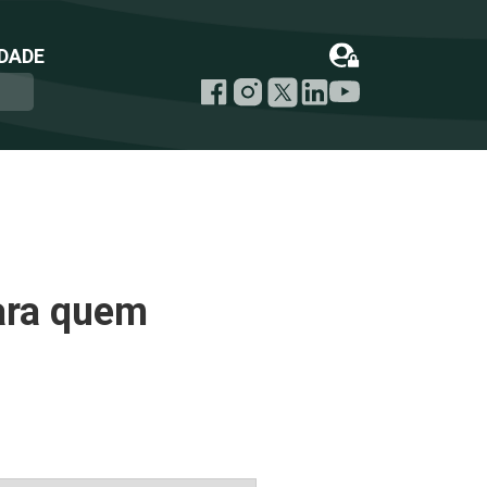
DADE
ara quem