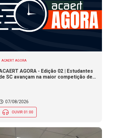
ACAERT AGORA
ACAERT AGORA - Edição 02 | Estudantes
de SC avançam na maior competição de
educação profissional do mundo. Evento
nacional de cerâmica analisa indústria em
SC. Alesc encerra inscrições para
Certificação de Responsabilidade Social
07/08/2026
nesta sexta (7)
OUVIR 01:00