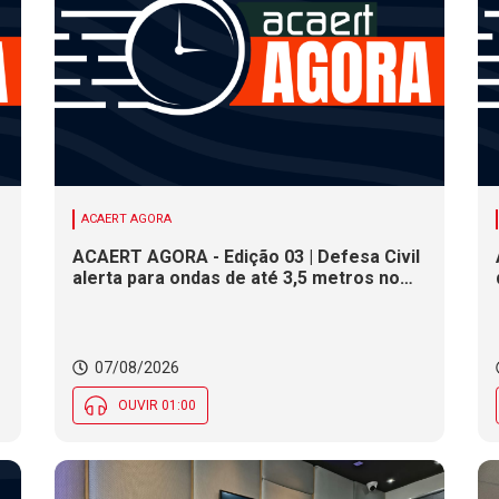
ACAERT AGORA
ACAERT AGORA - Edição 03 | Defesa Civil
alerta para ondas de até 3,5 metros no
litoral de SC. Município de SC encerra
inscrições para concurso público nesta
sexta (7). Festa das Origens celebra
tradições indígenas e de imigrantes em
07/08/2026
SC
OUVIR 01:00