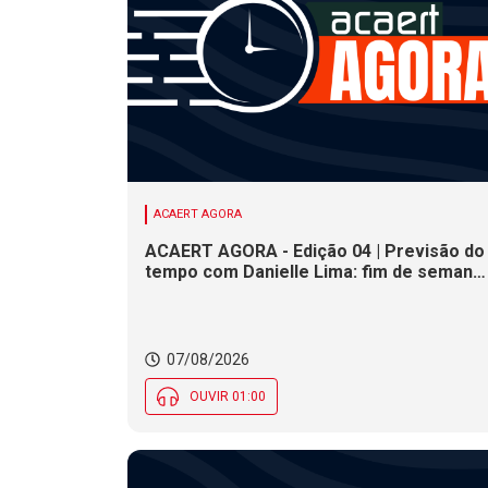
ACAERT AGORA
ACAERT AGORA - Edição 04 | Previsão do
tempo com Danielle Lima: fim de semana
terá redução nas temperaturas e chance
de temporais em SC
07/08/2026
OUVIR 01:00