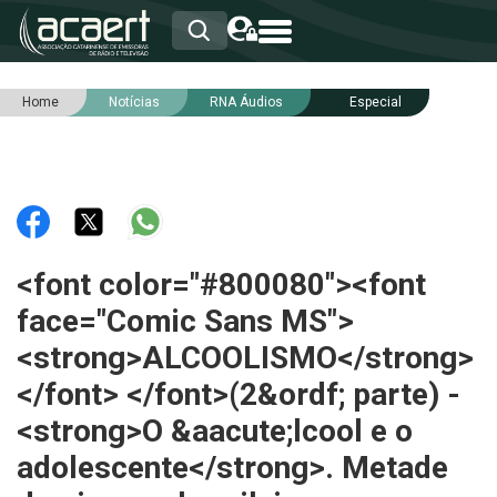
Home
Notícias
RNA Áudios
Especial
HOME
INSTITUCIONAL
ASSOCIADOS
RCA
RNA
NOTÍCIAS
SERVIÇOS
<font color="#800080"><font
INTEGRIDADE
face="Comic Sans MS">
<strong>ALCOOLISMO</strong>
</font> </font>(2&ordf; parte) -
<strong>O &aacute;lcool e o
adolescente</strong>. Metade