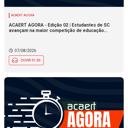
ACAERT AGORA
ACAERT AGORA - Edição 02 | Estudantes de SC
avançam na maior competição de educação
profissional do mundo. Evento nacional de
cerâmica analisa indústria em SC. Alesc encerra
inscrições para Certificação de Responsabilidade
07/08/2026
Social nesta sexta (7)
OUVIR 01:00