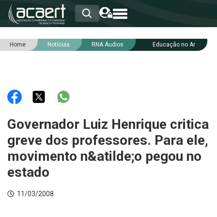
Home
Notícias
RNA Áudios
Educação no Ar
HOME
INSTITUCIONAL
ASSOCIADOS
RCA
RNA
NOTÍCIAS
SERVIÇOS
Governador Luiz Henrique critica
INTEGRIDADE
greve dos professores. Para ele,
movimento n&atilde;o pegou no
estado
11/03/2008