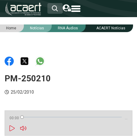
Home
Notícias
RNA Áudios
ACAERT Notícias
HOME
INSTITUCIONAL
ASSOCIADOS
RCA
RNA
NOTÍCIAS
SERVIÇOS
PM-250210
INTEGRIDADE
25/02/2010
00:00
…