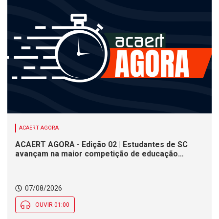
ACAERT AGORA
ACAERT AGORA - Edição 02 | Estudantes de SC
avançam na maior competição de educação
profissional do mundo. Evento nacional de
cerâmica analisa indústria em SC. Alesc encerra
inscrições para Certificação de Responsabilidade
07/08/2026
Social nesta sexta (7)
OUVIR 01:00