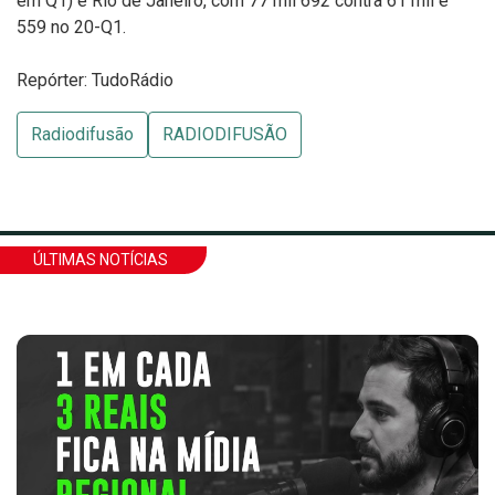
em Q1) e Rio de Janeiro, com 77 mil 692 contra 61 mil e
559 no 20-Q1.
Repórter: TudoRádio
Radiodifusão
RADIODIFUSÃO
ÚLTIMAS NOTÍCIAS