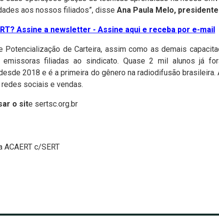
idades aos nossos filiados”, disse
Ana Paula Melo, presidente
T? Assine a newsletter - Assine aqui e receba por e-mail
e Potencialização de Carteira, assim como as demais capacit
 emissoras filiadas ao sindicato. Quase 2 mil alunos já f
desde 2018 e é a primeira do gênero na radiodifusão brasileira.
 redes sociais e vendas.
ar o sit
e
sertsc.org.br
sa ACAERT c/SERT