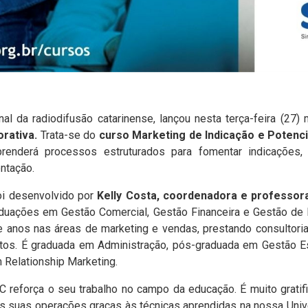
nal da radiodifusão catarinense, lançou nesta terça-feira (27)
rativa.
Trata-se do
curso Marketing de Indicação e Potenci
renderá processos estruturados para fomentar indicações, 
ntação.
oi desenvolvido por
Kelly Costa, coordenadora e professo
uações em Gestão Comercial, Gestão Financeira e Gestão d
e anos nas áreas de marketing e vendas, prestando consultori
os. É graduada em Administração, pós-graduada em Gestão Es
Relationship Marketing.
 reforça o seu trabalho no campo da educação. É muito gratif
as suas operações graças às técnicas aprendidas na nossa Univ