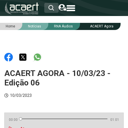
Home
Notícias
RNA Áudios
ACAERT Agora
HOME
INSTITUCIONAL
ASSOCIADOS
RCA
RNA
NOTÍCIAS
SERVIÇOS
ACAERT AGORA - 10/03/23 -
INTEGRIDADE
Edição 06
10/03/2023
00:00
01:01