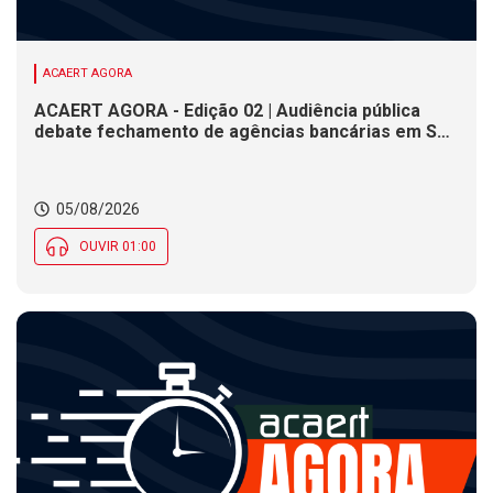
ACAERT AGORA
ACAERT AGORA - Edição 02 | Audiência pública
debate fechamento de agências bancárias em SC.
Concessionária informa fechamento definitivo de
acesso à rodovia federal em SC. Prazo para
convenções partidárias das Eleições 2026 termina
05/08/2026
nesta quarta (5)
OUVIR 01:00