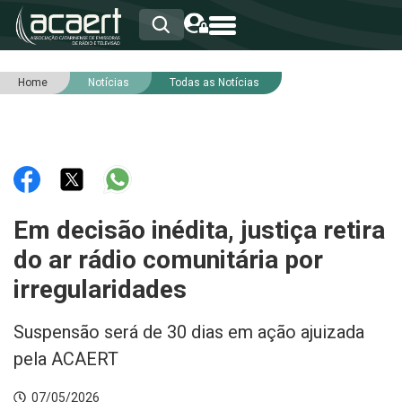
Home
Notícias
Todas as Notícias
HOME
INSTITUCIONAL
ASSOCIADOS
RCA
RNA
NOTÍCIAS
SERVIÇOS
Em decisão inédita, justiça retira
INTEGRIDADE
do ar rádio comunitária por
irregularidades
Suspensão será de 30 dias em ação ajuizada
pela ACAERT
07/05/2026