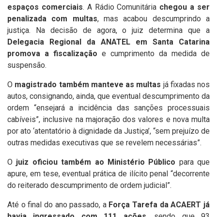
espaços comerciais
. A Rádio Comunitária
chegou a ser
penalizada com multas
, mas acabou descumprindo a
justiça. Na decisão de agora, o juiz determina que a
Delegacia Regional da ANATEL em Santa Catarina
promova a fiscalização
e cumprimento da medida de
suspensão.
O
magistrado também manteve as multas
já fixadas nos
autos, consignando, ainda, que eventual descumprimento da
ordem “ensejará a incidência das sanções processuais
cabíveis”, inclusive na majoração dos valores e nova multa
por ato ‘atentatório à dignidade da Justiça’, “sem prejuízo de
outras medidas executivas que se revelem necessárias”.
O
juiz oficiou também ao Ministério Público
para que
apure, em tese, eventual prática de ilícito penal “decorrente
do reiterado descumprimento de ordem judicial”.
Até o final do ano passado, a
Força Tarefa da ACAERT já
havia ingressado com 111 ações
, sendo que 93