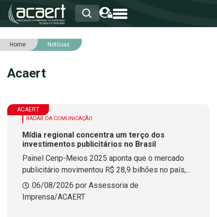
Home
Notícias
HOME
INSTITUCIONAL
Acaert
ASSOCIADOS
RCA
RNA
NOTÍCIAS
ACAERT
SERVIÇOS
RADAR DA COMUNICAÇÃO
INTEGRIDADE
Mídia regional concentra um terço dos
investimentos publicitários no Brasil
Painel Cenp-Meios 2025 aponta que o mercado
publicitário movimentou R$ 28,9 bilhões no país,
sendo um terço destinado ao rádio, à TV e a outros
06/08/2026 por Assessoria de
veículos regionais
Imprensa/ACAERT