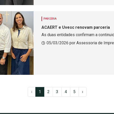
PARCERIA
ACAERT e Uvesc renovam parceria
As duas entidades confirmam a continui
05/03/2026 por Assessoria de Impr
‹
1
2
3
4
5
›