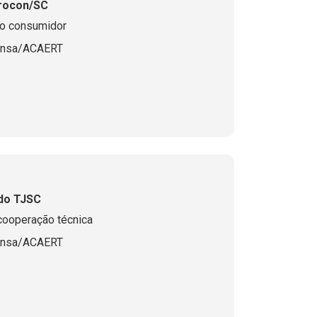
Procon/SC
do consumidor
ensa/ACAERT
 do TJSC
 cooperação técnica
ensa/ACAERT