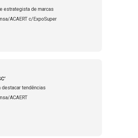
 e estrategista de marcas
ensa/ACAERT c/ExpoSuper
SC’
a destacar tendências
ensa/ACAERT