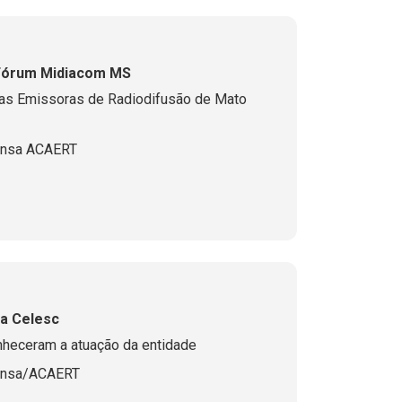
 Fórum Midiacom MS
das Emissoras de Radiodifusão de Mato
ensa ACAERT
da Celesc
nheceram a atuação da entidade
ensa/ACAERT