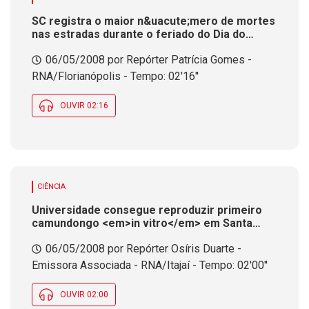
SC registra o maior n&uacute;mero de mortes
nas estradas durante o feriado do Dia do
Trabalho
06/05/2008 por Repórter Patrícia Gomes -
RNA/Florianópolis - Tempo: 02'16''
OUVIR 02:16
CIÊNCIA
Universidade consegue reproduzir primeiro
camundongo <em>in vitro</em> em Santa
Catarina. Pesquisa pode reduzir a
06/05/2008 por Repórter Osíris Duarte -
utiliza&ccedil;&atilde;o de animais
Emissora Associada - RNA/Itajaí - Tempo: 02'00''
OUVIR 02:00