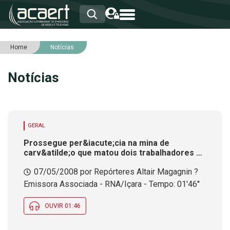
Home
Notícias
HOME
INSTITUCIONAL
Notícias
ASSOCIADOS
RCA
RNA
NOTÍCIAS
SERVIÇOS
GERAL
INTEGRIDADE
Prossegue per&iacute;cia na mina de
carv&atilde;o que matou dois trabalhadores no
sul do estado. Sepultamento foi nesta
07/05/2008 por Repórteres Altair Magagnin ?
ter&ccedil;a-feira
Emissora Associada - RNA/Içara - Tempo: 01'46''
OUVIR 01:46