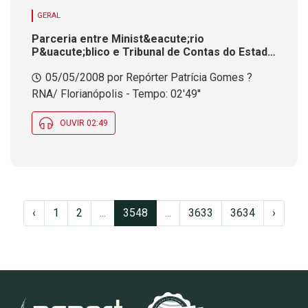
GERAL
Parceria entre Minist&eacute;rio
P&uacute;blico e Tribunal de Contas do Estado
amplia fiscaliza&ccedil;&atilde;o dos
05/05/2008 por Repórter Patrícia Gomes ?
munic&iacute;pios<br />
RNA/ Florianópolis - Tempo: 02'49''
OUVIR 02:49
‹
1
2
...
3548
...
3633
3634
›