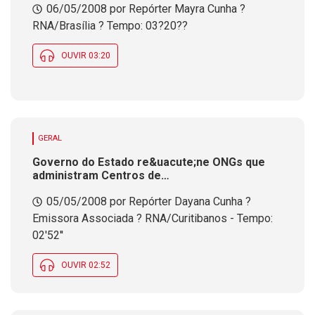
06/05/2008 por Repórter Mayra Cunha ?
poder&aacute; se defender
RNA/Brasília ? Tempo: 03?20??
OUVIR 03:20
GERAL
Governo do Estado re&uacute;ne ONGs que
administram Centros de
Interna&ccedil;&atilde;o e Centro de
05/05/2008 por Repórter Dayana Cunha ?
Reabilita&ccedil;&atilde;o para Menores
Infratores
Emissora Associada ? RNA/Curitibanos - Tempo:
02'52''
OUVIR 02:52