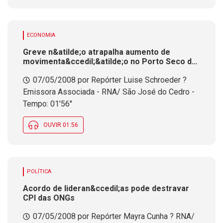
ECONOMIA
Greve n&atilde;o atrapalha aumento de
movimenta&ccedil;&atilde;o no Porto Seco de
Dion&iacute;sio Cerqueira
07/05/2008 por Repórter Luise Schroeder ?
Emissora Associada - RNA/ São José do Cedro -
Tempo: 01'56''
OUVIR 01:56
POLÍTICA
Acordo de lideran&ccedil;as pode destravar
CPI das ONGs
07/05/2008 por Repórter Mayra Cunha ? RNA/