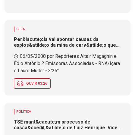
GERAL
Per&iacute;cia vai apontar causas da
explos&atilde;o da mina de carv&atilde;o que
matou dois trabalhadores no sul do estado
06/05/2008 por Repórteres Altair Magagnin e
Édio Antônio ? Emissoras Associadas - RNA/Içara
e Lauro Müller - 3'26''
OUVIR 03:26
POLÍTICA
TSE mant&eacute;m processo de
cassa&ccedil;&atilde;o de Luiz Henrique. Vice,
Leonel Pavan, ser&aacute; citado e