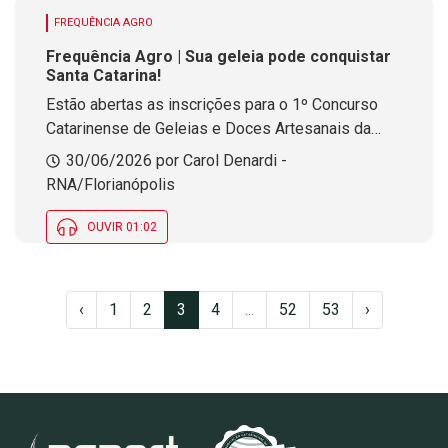
FREQUÊNCIA AGRO
Frequência Agro | Sua geleia pode conquistar
Santa Catarina!
Estão abertas as inscrições para o 1º Concurso
Catarinense de Geleias e Doces Artesanais da
Epagri. Inscrições até 15 de julho
30/06/2026 por Carol Denardi -
RNA/Florianópolis
OUVIR 01:02
‹
1
2
3
4
...
52
53
›