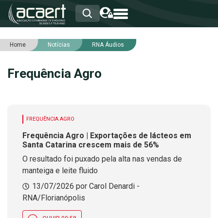
Home
Notícias
RNA Áudios
HOME
INSTITUCIONAL
Frequência Agro
ASSOCIADOS
RCA
RNA
NOTÍCIAS
SERVIÇOS
FREQUÊNCIA AGRO
INTEGRIDADE
Frequência Agro | Exportações de lácteos em
Santa Catarina crescem mais de 56%
O resultado foi puxado pela alta nas vendas de
manteiga e leite fluido
13/07/2026 por Carol Denardi -
RNA/Florianópolis