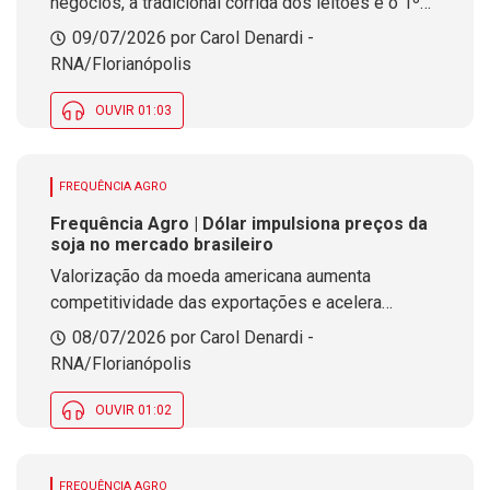
negócios, a tradicional corrida dos leitões e o 1º
Concurso Catarinense de Cachaça e Aguardente
09/07/2026 por Carol Denardi -
RNA/Florianópolis
OUVIR 01:03
FREQUÊNCIA AGRO
Frequência Agro | Dólar impulsiona preços da
soja no mercado brasileiro
Valorização da moeda americana aumenta
competitividade das exportações e acelera
negócios para a próxima safra
08/07/2026 por Carol Denardi -
RNA/Florianópolis
OUVIR 01:02
FREQUÊNCIA AGRO