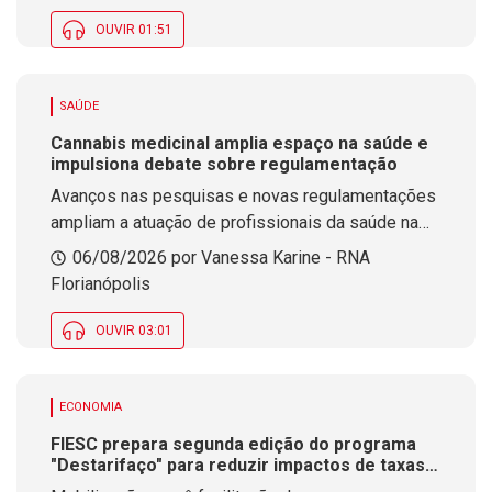
OUVIR 01:51
SAÚDE
Cannabis medicinal amplia espaço na saúde e
impulsiona debate sobre regulamentação
Avanços nas pesquisas e novas regulamentações
ampliam a atuação de profissionais da saúde na
área da cannabis medicinal. O tema estará em
06/08/2026 por Vanessa Karine - RNA
debate durante evento que será realizado na
Florianópolis
próxima semana em Florianópolis.
OUVIR 03:01
ECONOMIA
FIESC prepara segunda edição do programa
"Destarifaço" para reduzir impactos de taxas
dos EUA nas empresas de SC