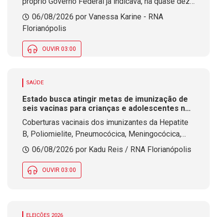
próprio Governo Federal já indicava, há quase dez
anos, a necessidade de duplicar mais de 500
06/08/2026 por Vanessa Karine - RNA
quilômetros das rodovias federais que integram
Florianópolis
os lotes de concessão em Santa Catarina.
OUVIR 03:00
SAÚDE
Estado busca atingir metas de imunização de
seis vacinas para crianças e adolescentes na
Campanha de Multivacinação
Coberturas vacinais dos imunizantes da Hepatite
B, Poliomielite, Pneumocócica, Meningocócica,
Tríplice Viral e Pentavalente ainda não atingiram
06/08/2026 por Kadu Reis / RNA Florianópolis
objetivo de contemplar 95% do público-alvo em SC
OUVIR 03:00
ELEIÇÕES 2026