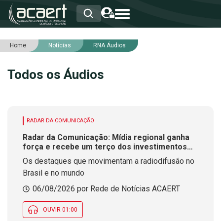
Home
Notícias
RNA Áudios
HOME
INSTITUCIONAL
Todos os Áudios
ASSOCIADOS
RCA
RNA
NOTÍCIAS
SERVIÇOS
RADAR DA COMUNICAÇÃO
INTEGRIDADE
Radar da Comunicação: Mídia regional ganha
força e recebe um terço dos investimentos
publicitários no Brasil
Os destaques que movimentam a radiodifusão no
Brasil e no mundo
06/08/2026 por Rede de Notícias ACAERT
OUVIR 01:00