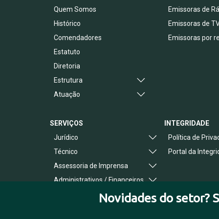
Quem Somos
Emissoras de Rá
Histórico
Emissoras de T
Comendadores
Emissoras por r
Estatuto
Diretoria
Estrutura
Atuação
SERVIÇOS
INTEGRIDADE
Jurídico
Política de Priv
Técnico
Portal da Integr
Assessoria de Imprensa
Administrativos / Financeiros
Benefícios ao Associado
Novidades do setor? S