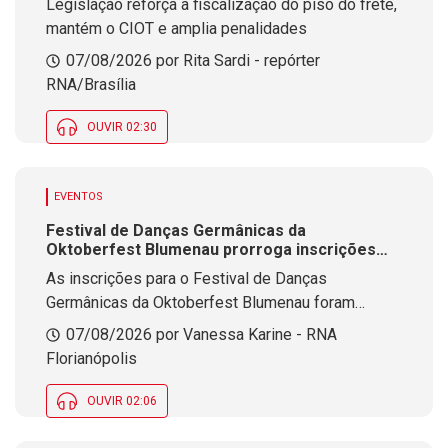
Legislação reforça a fiscalização do piso do frete,
mantém o CIOT e amplia penalidades
07/08/2026 por Rita Sardi - repórter
RNA/Brasília
OUVIR 02:30
EVENTOS
Festival de Danças Germânicas da
Oktoberfest Blumenau prorroga inscrições
até 18 de agosto
As inscrições para o Festival de Danças
Germânicas da Oktoberfest Blumenau foram
prorrogadas. Considerado o maior evento do
07/08/2026 por Vanessa Karine - RNA
gênero no Brasil, o festival será realizado durante
Florianópolis
a 41ª edição da festa e reúne grupos de dança de
diferentes regiões.
OUVIR 02:06