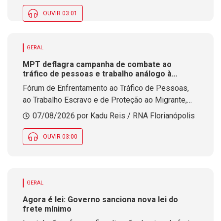
e os desafios que ainda existem no enfrentamento
à violência contra a mulher.
OUVIR 03:01
GERAL
MPT deflagra campanha de combate ao
tráfico de pessoas e trabalho análogo à
escravidão em SC
Fórum de Enfrentamento ao Tráfico de Pessoas,
ao Trabalho Escravo e de Proteção ao Migrante,
coordenado pelo Ministério Público do Trabalho
07/08/2026 por Kadu Reis / RNA Florianópolis
em Santa Catarina, desenvolve ações de
conscientização ao longo deste mês
OUVIR 03:00
GERAL
Agora é lei: Governo sanciona nova lei do
frete mínimo