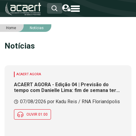
Home
Notícias
HOME
INSTITUCIONAL
Notícias
ASSOCIADOS
RCA
RNA
NOTÍCIAS
SERVIÇOS
ACAERT AGORA
INTEGRIDADE
ACAERT AGORA - Edição 04 | Previsão do
tempo com Danielle Lima: fim de semana terá
redução nas temperaturas e chance de
07/08/2026 por Kadu Reis / RNA Florianópolis
temporais em SC
OUVIR 01:00