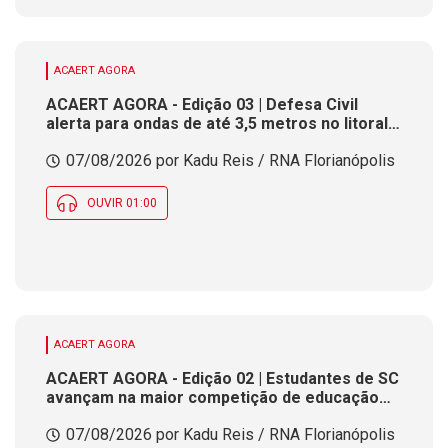
ACAERT AGORA
ACAERT AGORA - Edição 03 | Defesa Civil
alerta para ondas de até 3,5 metros no litoral
de SC. Município de SC encerra inscrições
07/08/2026 por Kadu Reis / RNA Florianópolis
para concurso público nesta sexta (7). Festa
das Origens celebra tradições indígenas e de
imigrantes em SC
OUVIR 01:00
ACAERT AGORA
ACAERT AGORA - Edição 02 | Estudantes de SC
avançam na maior competição de educação
profissional do mundo. Evento nacional de
07/08/2026 por Kadu Reis / RNA Florianópolis
cerâmica analisa indústria em SC. Alesc