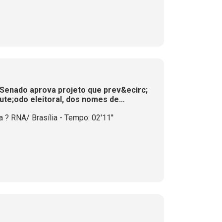
 Senado aprova projeto que prev&ecirc;
cute;odo eleitoral, dos nomes de
minais
? RNA/ Brasília - Tempo: 02'11''