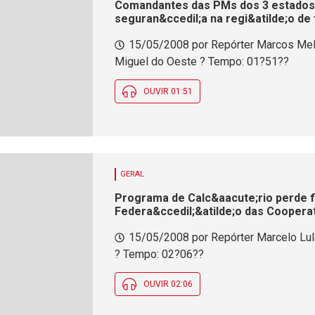
Comandantes das PMs dos 3 estados 
seguran&ccedil;a na regi&atilde;o de 
15/05/2008 por Repórter Marcos Mel
Miguel do Oeste ? Tempo: 01?51??
OUVIR 01:51
GERAL
Programa de Calc&aacute;rio perde fi
Federa&ccedil;&atilde;o das Cooperat
15/05/2008 por Repórter Marcelo Lu
? Tempo: 02?06??
OUVIR 02:06