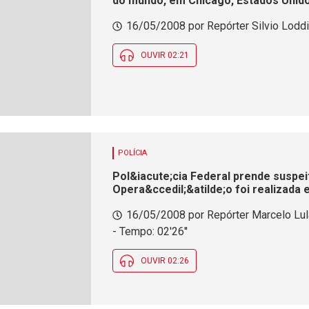
do mundo, em Chicago, Estados Unido
16/05/2008 por Repórter Silvio Lodd
OUVIR 02:21
POLÍCIA
Pol&iacute;cia Federal prende suspei
Opera&ccedil;&atilde;o foi realizada
nordestinos
16/05/2008 por Repórter Marcelo Lul
- Tempo: 02'26''
OUVIR 02:26