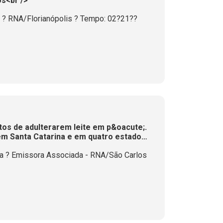
s<br />
i ? RNA/Florianópolis ? Tempo: 02?21??
tos de adulterarem leite em p&oacute;.
 em Santa Catarina e em quatro estados
a ? Emissora Associada - RNA/São Carlos