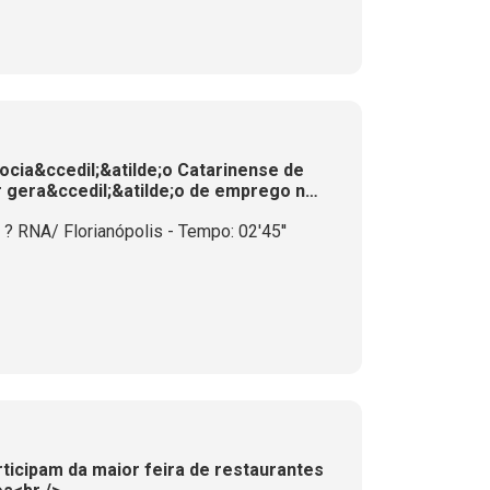
cia&ccedil;&atilde;o Catarinense de
 gera&ccedil;&atilde;o de emprego no
? RNA/ Florianópolis - Tempo: 02'45''
ticipam da maior feira de restaurantes