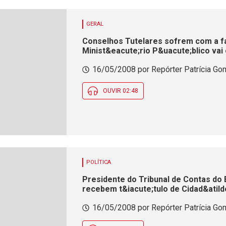
GERAL
Conselhos Tutelares sofrem com a fal
Minist&eacute;rio P&uacute;blico vai 
atendimento&nbsp;a crian&ccedil;as 
16/05/2008 por Repórter Patrícia Gom
OUVIR 02:48
POLÍTICA
Presidente do Tribunal de Contas do 
recebem t&iacute;tulo de Cidad&atil
16/05/2008 por Repórter Patrícia Gom