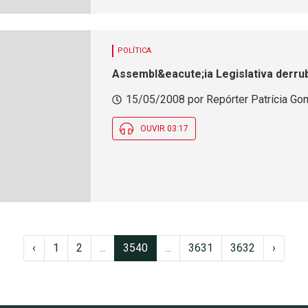
POLÍTICA
Assembl&eacute;ia Legislativa derru
15/05/2008 por Repórter Patrícia Gom
OUVIR 03:17
‹
1
2
...
3540
...
3631
3632
›