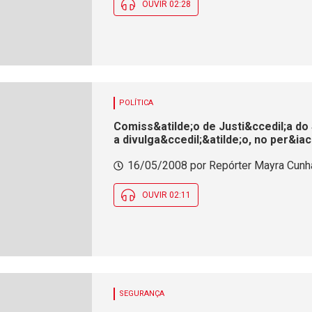
OUVIR 02:28
POLÍTICA
Comiss&atilde;o de Justi&ccedil;a do
a divulga&ccedil;&atilde;o, no per&ia
candidatos citados em processos cri
16/05/2008 por Repórter Mayra Cunha 
OUVIR 02:11
SEGURANÇA