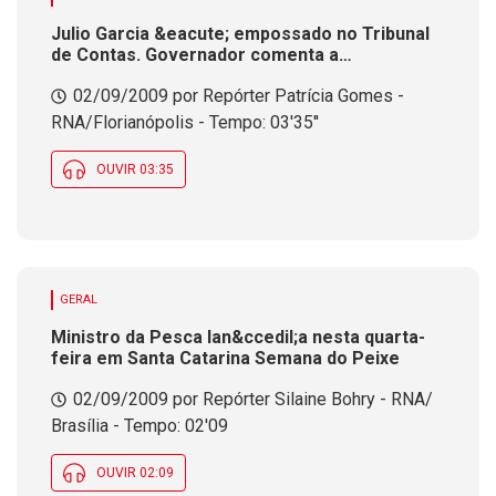
Julio Garcia &eacute; empossado no Tribunal
de Contas. Governador comenta a
sa&iacute;da do cen&aacute;rio
02/09/2009 por Repórter Patrícia Gomes -
pol&iacute;tico de um dos mais importantes
articuladores da tr&iacute;plice alian&ccedil;a
RNA/Florianópolis - Tempo: 03'35''
OUVIR 03:35
GERAL
Ministro da Pesca lan&ccedil;a nesta quarta-
feira em Santa Catarina Semana do Peixe
02/09/2009 por Repórter Silaine Bohry - RNA/
Brasília - Tempo: 02'09
OUVIR 02:09