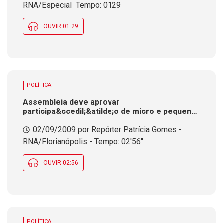
RNA/Especial  Tempo: 0129
OUVIR 01:29
POLÍTICA
Assembleia deve aprovar
participa&ccedil;&atilde;o de micro e pequenas
empresas em licita&ccedil;&otilde;es
02/09/2009 por Repórter Patrícia Gomes -
estaduais de at&eacute; R$ 80 mil.
C&acirc;maras de Vereadores devem seguir o
RNA/Florianópolis - Tempo: 02'56''
mesmo caminho
OUVIR 02:56
POLÍTICA