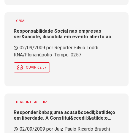
GERAL
Responsabilidade Social nas empresas
ser&aacute; discutida em evento aberto ao
publico na capital
02/09/2009 por Repórter Silvio Loddi 
RNA/Florianópolis  Tempo: 0257
OUVIR 02:57
PERGUNTE AO JUIZ
Responder&nbsp;uma acusa&ccedil;&atilde;o
em liberdade. A Constitui&ccedil;&atilde;o
assegura esse direito
02/09/2009 por Juiz Paulo Ricardo Bruschi 