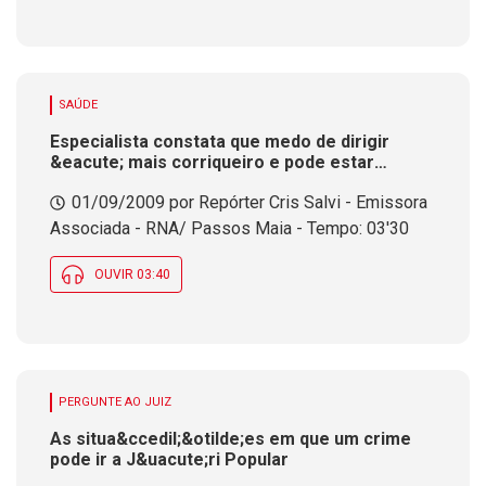
SAÚDE
Especialista constata que medo de dirigir
&eacute; mais corriqueiro e pode estar
relacionado &agrave; dificuldade de aceitar
01/09/2009 por Repórter Cris Salvi - Emissora
cr&iacute;ticas
Associada - RNA/ Passos Maia - Tempo: 03'30
OUVIR 03:40
PERGUNTE AO JUIZ
As situa&ccedil;&otilde;es em que um crime
pode ir a J&uacute;ri Popular