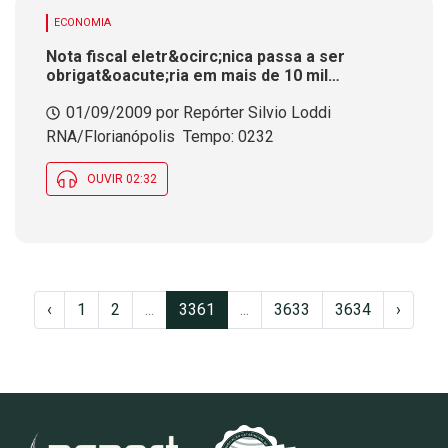
ECONOMIA
Nota fiscal eletr&ocirc;nica passa a ser
obrigat&oacute;ria em mais de 10 mil
estabelecimentos no Estado
01/09/2009 por Repórter Silvio Loddi 
RNA/Florianópolis  Tempo: 0232
OUVIR 02:32
‹
1
2
...
3361
...
3633
3634
›