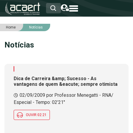
Home
Notícias
HOME
INSTITUCIONAL
Notícias
ASSOCIADOS
RCA
RNA
NOTÍCIAS
SERVIÇOS
Dica de Carreira &amp; Sucesso - As
INTEGRIDADE
vantagens de quem &eacute; sempre otimista
02/09/2009 por Professor Menegatti - RNA/
Especial - Tempo: 02'21''
OUVIR 02:21