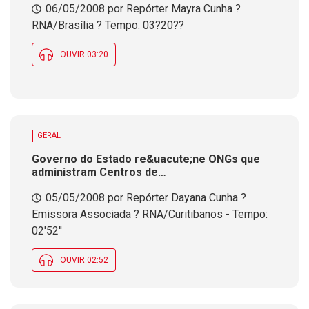
06/05/2008 por Repórter Mayra Cunha ?
poder&aacute; se defender
RNA/Brasília ? Tempo: 03?20??
OUVIR 03:20
GERAL
Governo do Estado re&uacute;ne ONGs que
administram Centros de
Interna&ccedil;&atilde;o e Centro de
05/05/2008 por Repórter Dayana Cunha ?
Reabilita&ccedil;&atilde;o para Menores
Infratores
Emissora Associada ? RNA/Curitibanos - Tempo:
02'52''
OUVIR 02:52