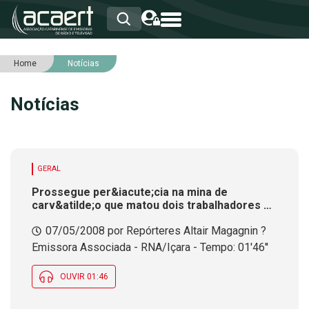
Home
Notícias
HOME
INSTITUCIONAL
Notícias
ASSOCIADOS
RCA
RNA
NOTÍCIAS
SERVIÇOS
GERAL
INTEGRIDADE
Prossegue per&iacute;cia na mina de
carv&atilde;o que matou dois trabalhadores no
sul do estado. Sepultamento foi nesta
07/05/2008 por Repórteres Altair Magagnin ?
ter&ccedil;a-feira
Emissora Associada - RNA/Içara - Tempo: 01'46''
OUVIR 01:46