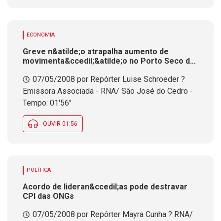
ECONOMIA
Greve n&atilde;o atrapalha aumento de
movimenta&ccedil;&atilde;o no Porto Seco de
Dion&iacute;sio Cerqueira
07/05/2008 por Repórter Luise Schroeder ?
Emissora Associada - RNA/ São José do Cedro -
Tempo: 01'56''
OUVIR 01:56
POLÍTICA
Acordo de lideran&ccedil;as pode destravar
CPI das ONGs
07/05/2008 por Repórter Mayra Cunha ? RNA/