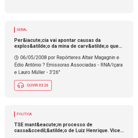
GERAL
Per&iacute;cia vai apontar causas da
explos&atilde;o da mina de carv&atilde;o que
matou dois trabalhadores no sul do estado
06/05/2008 por Repórteres Altair Magagnin e
Édio Antônio ? Emissoras Associadas - RNA/Içara
e Lauro Müller - 3'26''
OUVIR 03:26
POLÍTICA
TSE mant&eacute;m processo de
cassa&ccedil;&atilde;o de Luiz Henrique. Vice,
Leonel Pavan, ser&aacute; citado e