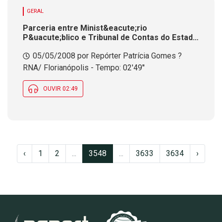
GERAL
Parceria entre Minist&eacute;rio
P&uacute;blico e Tribunal de Contas do Estado
amplia fiscaliza&ccedil;&atilde;o dos
05/05/2008 por Repórter Patrícia Gomes ?
munic&iacute;pios<br />
RNA/ Florianópolis - Tempo: 02'49''
OUVIR 02:49
‹
1
2
...
3548
...
3633
3634
›