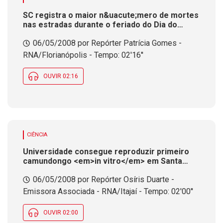
SC registra o maior n&uacute;mero de mortes
nas estradas durante o feriado do Dia do
Trabalho
06/05/2008 por Repórter Patrícia Gomes -
RNA/Florianópolis - Tempo: 02'16''
OUVIR 02:16
CIÊNCIA
Universidade consegue reproduzir primeiro
camundongo <em>in vitro</em> em Santa
Catarina. Pesquisa pode reduzir a
06/05/2008 por Repórter Osíris Duarte -
utiliza&ccedil;&atilde;o de animais
Emissora Associada - RNA/Itajaí - Tempo: 02'00''
OUVIR 02:00