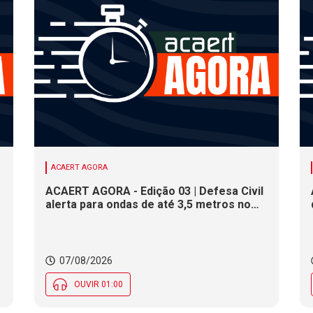
ACAERT AGORA
ACAERT AGORA - Edição 03 | Defesa Civil
alerta para ondas de até 3,5 metros no
litoral de SC. Município de SC encerra
inscrições para concurso público nesta
sexta (7). Festa das Origens celebra
tradições indígenas e de imigrantes em
07/08/2026
SC
OUVIR 01:00