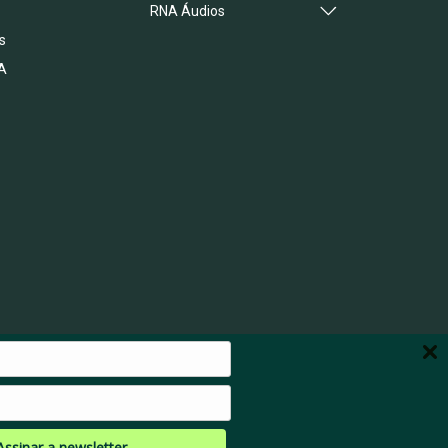
RNA Áudios
s
A
Assinar a newsletter