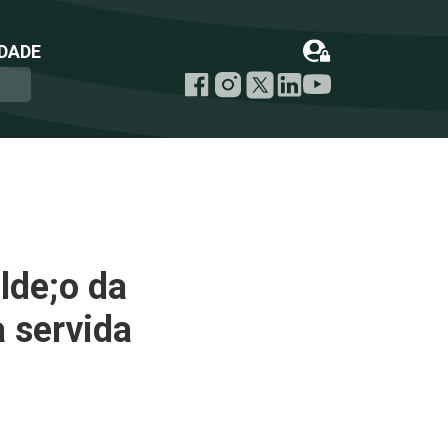
DADE
lde;o da
 servida