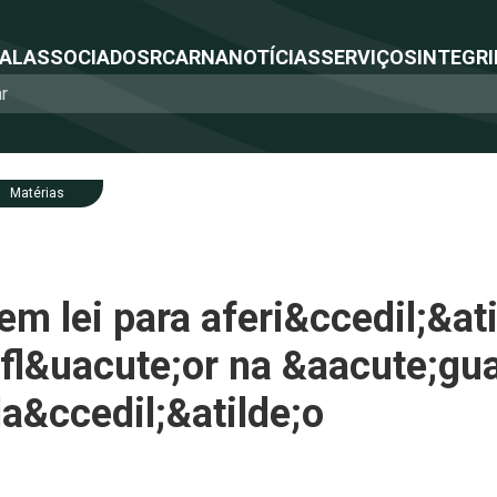
NAL
ASSOCIADOS
RCA
RNA
NOTÍCIAS
SERVIÇOS
INTEGRI
Matérias
em lei para aferi&ccedil;&ati
fl&uacute;or na &aacute;gua
a&ccedil;&atilde;o