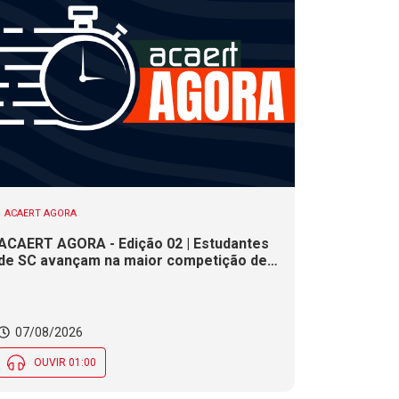
ACAERT AGORA
ACAERT AGORA - Edição 02 | Estudantes
de SC avançam na maior competição de
educação profissional do mundo. Evento
nacional de cerâmica analisa indústria em
SC. Alesc encerra inscrições para
Certificação de Responsabilidade Social
07/08/2026
nesta sexta (7)
OUVIR 01:00