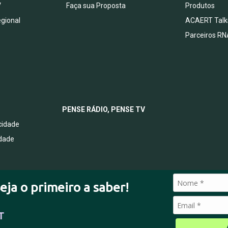
V
Faça sua Proposta
Produtos
egional
ACAERT Talk
Parceiros RN
PENSE RÁDIO, PENSE TV
acidade
idade
eja o primeiro a saber!
T
© 2026 Todos os direitos reservados.