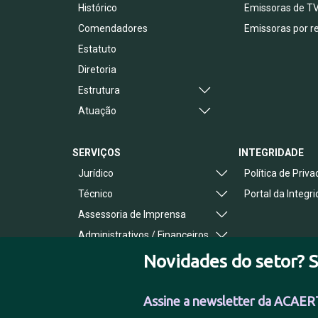
Histórico
Emissoras de T
Comendadores
Emissoras por r
Estatuto
Diretoria
Estrutura
Atuação
SERVIÇOS
INTEGRIDADE
Jurídico
Política de Priv
Técnico
Portal da Integr
Assessoria de Imprensa
Administrativos / Financeiros
Benefícios ao Associado
Novidades do setor? S
Assine a newsletter da ACAER