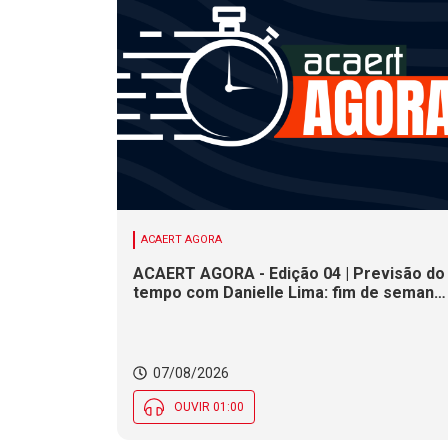
ACAERT AGORA
ACAERT AGORA - Edição 04 | Previsão do
tempo com Danielle Lima: fim de semana
terá redução nas temperaturas e chance
de temporais em SC
07/08/2026
OUVIR 01:00