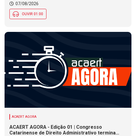
07/08/2026
Social nesta sexta (7)
OUVIR 01:00
ACAERT AGORA
ACAERT AGORA - Edição 01 | Congresso
Catarinense de Direito Administrativo termina