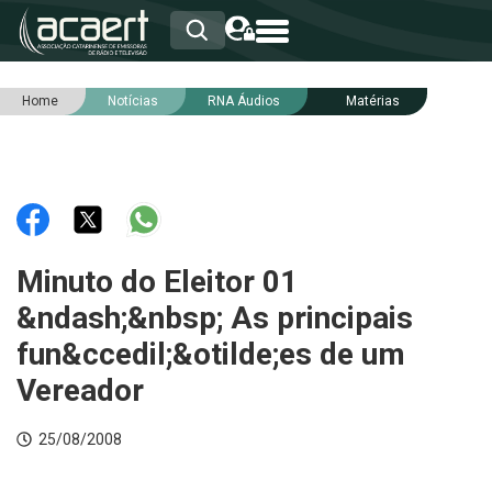
Home
Notícias
RNA Áudios
Matérias
HOME
INSTITUCIONAL
ASSOCIADOS
RCA
RNA
NOTÍCIAS
SERVIÇOS
Minuto do Eleitor 01
INTEGRIDADE
&ndash;&nbsp; As principais
fun&ccedil;&otilde;es de um
Vereador
25/08/2008