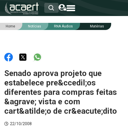
Home
Notícias
RNA Áudios
Matérias
HOME
INSTITUCIONAL
ASSOCIADOS
RCA
RNA
NOTÍCIAS
SERVIÇOS
Senado aprova projeto que
INTEGRIDADE
estabelece pre&ccedil;os
diferentes para compras feitas
&agrave; vista e com
cart&atilde;o de cr&eacute;dito
22/10/2008