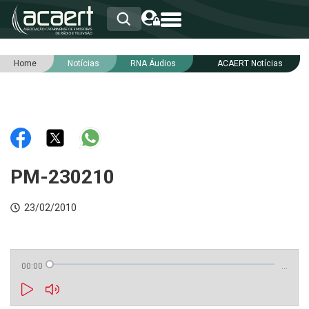
Home
Notícias
RNA Áudios
ACAERT Notícias
HOME
INSTITUCIONAL
ASSOCIADOS
RCA
RNA
NOTÍCIAS
SERVIÇOS
PM-230210
INTEGRIDADE
23/02/2010
00:00
…