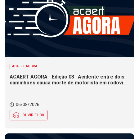
ACAERT AGORA
ACAERT AGORA - Edição 03 | Acidente entre dois
caminhões causa morte de motorista em rodovia
federal de SC. Seminário estadual debate práticas
de vigilância sanitária em SC. Rodeio Crioulo
Nacional recebe 15 mil pessoas a partir desta
06/08/2026
quinta (6) em SC
OUVIR 01:00