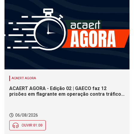
ACAERT AGORA
ACAERT AGORA - Edição 02 | GAECO faz 12
prisões em flagrante em operação contra tráfico
de drogas em SC. DNIT alerta para interdições a
partir desta quinta (6) em rodovia federal de SC.
Evento debate tendências da indústria nacional de
06/08/2026
cerâmica em SC
OUVIR 01:00