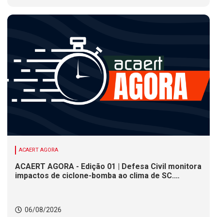
ACAERT AGORA
ACAERT AGORA - Edição 01 | Defesa Civil monitora
impactos de ciclone-bomba ao clima de SC.
SENAI/SC conclui seletivas para a maior
competição de educação profissional do mundo.
Município de SC encerra inscrições para processo
06/08/2026
seletivo nesta quinta (6)