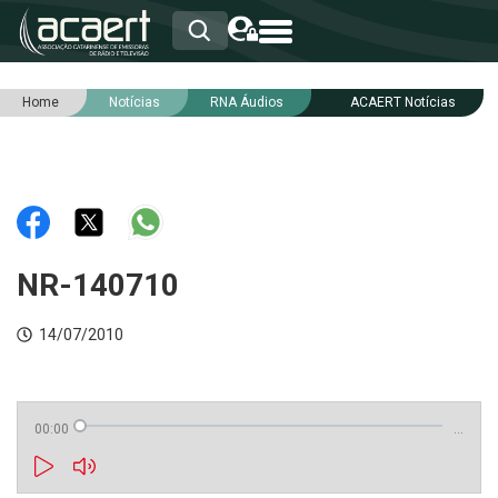
Home
Notícias
RNA Áudios
ACAERT Notícias
HOME
INSTITUCIONAL
ASSOCIADOS
RCA
RNA
NOTÍCIAS
SERVIÇOS
NR-140710
INTEGRIDADE
14/07/2010
00:00
…