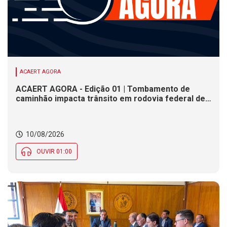
ACAERT AGORA
ACAERT AGORA - Edição 01 | Tombamento de
caminhão impacta trânsito em rodovia federal de
SC. Justiça Eleitoral não tem expediente nesta
segunda (10) em SC. Nebulosidade marca
presença e deixa clima instável ao longo do dia em
10/08/2026
SC
OUVIR 01:00