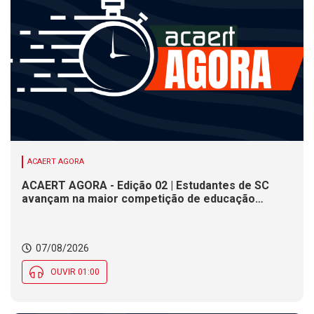
ACAERT AGORA
ACAERT AGORA - Edição 02 | Estudantes de SC
avançam na maior competição de educação
profissional do mundo. Evento nacional de
cerâmica analisa indústria em SC. Alesc encerra
inscrições para Certificação de Responsabilidade
07/08/2026
Social nesta sexta (7)
OUVIR 01:00