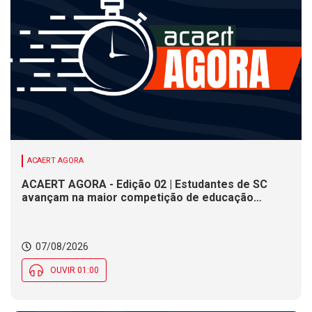
ACAERT AGORA
ACAERT AGORA - Edição 02 | Estudantes de SC
avançam na maior competição de educação
profissional do mundo. Evento nacional de
cerâmica analisa indústria em SC. Alesc encerra
inscrições para Certificação de Responsabilidade
07/08/2026
Social nesta sexta (7)
OUVIR 01:00