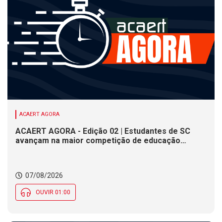
ACAERT AGORA
ACAERT AGORA - Edição 02 | Estudantes de SC
avançam na maior competição de educação
profissional do mundo. Evento nacional de
cerâmica analisa indústria em SC. Alesc encerra
inscrições para Certificação de Responsabilidade
07/08/2026
Social nesta sexta (7)
OUVIR 01:00