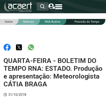
Home
Notícias
RNA Áudios
Previsão do Tempo
HOME
INSTITUCIONAL
ASSOCIADOS
RCA
RNA
NOTÍCIAS
SERVIÇOS
QUARTA-FEIRA - BOLETIM DO
INTEGRIDADE
TEMPO RNA: ESTADO. Produção
e apresentação: Meteorologista
CÁTIA BRAGA
31/10/2018