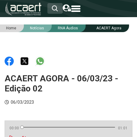
Home
Notícias
RNA Áudios
ACAERT Agora
HOME
INSTITUCIONAL
ASSOCIADOS
RCA
RNA
NOTÍCIAS
SERVIÇOS
ACAERT AGORA - 06/03/23 -
INTEGRIDADE
Edição 02
06/03/2023
00:00
01:01