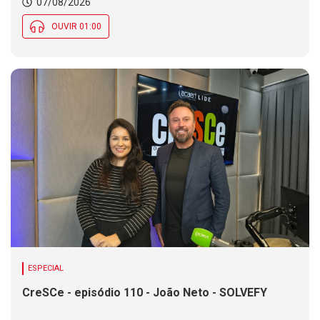
07/08/2026
mantém em parte de SC
OUVIR 01:00
ESPECIAL
CreSCe - episódio 110 - João Neto - SOLVEFY