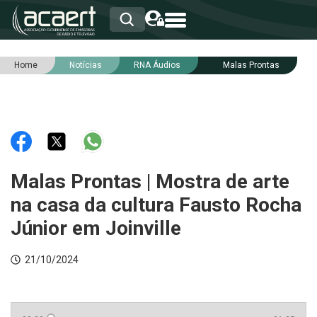
Home
Notícias
RNA Áudios
Malas Prontas
HOME
INSTITUCIONAL
ASSOCIADOS
RCA
RNA
NOTÍCIAS
SERVIÇOS
Malas Prontas | Mostra de arte
INTEGRIDADE
na casa da cultura Fausto Rocha
Júnior em Joinville
21/10/2024