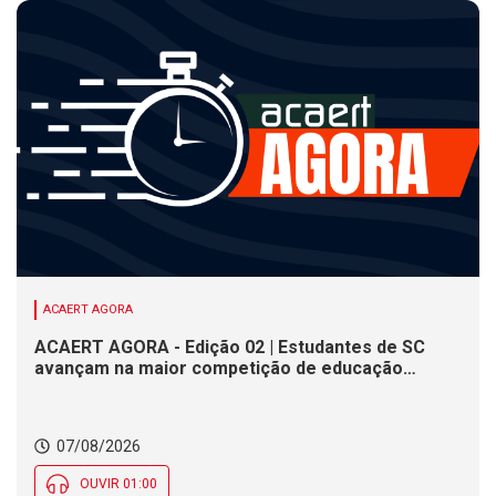
ACAERT AGORA
ACAERT AGORA - Edição 02 | Estudantes de SC
avançam na maior competição de educação
profissional do mundo. Evento nacional de
cerâmica analisa indústria em SC. Alesc encerra
inscrições para Certificação de Responsabilidade
07/08/2026
Social nesta sexta (7)
OUVIR 01:00