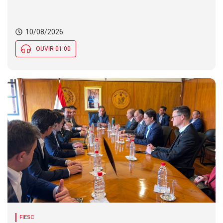
segunda (10). DNIT alerta para operações pare e
siga em rodovia federal de SC. Defesa Civil
monitora ondas de até 3,5 metros na costa de SC
10/08/2026
OUVIR 01:00
FIESC