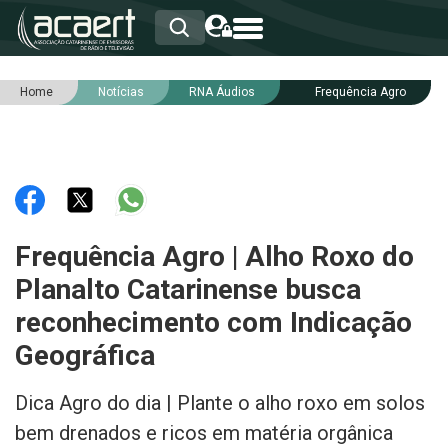
Home
Notícias
RNA Áudios
Frequência Agro
HOME
INSTITUCIONAL
ASSOCIADOS
RCA
RNA
NOTÍCIAS
SERVIÇOS
Frequência Agro | Alho Roxo do
INTEGRIDADE
Planalto Catarinense busca
reconhecimento com Indicação
Geográfica
Dica Agro do dia | Plante o alho roxo em solos
bem drenados e ricos em matéria orgânica