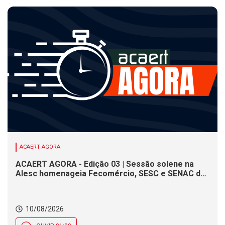
ACAERT AGORA
ACAERT AGORA - Edição 03 | Sessão solene na
Alesc homenageia Fecomércio, SESC e SENAC de
SC. Problemas no asfalto dificultam trânsito em
serra de SC, aponta PRF. Maré alta gera risco de
alagamentos costeiros nesta segunda (10) em SC
10/08/2026