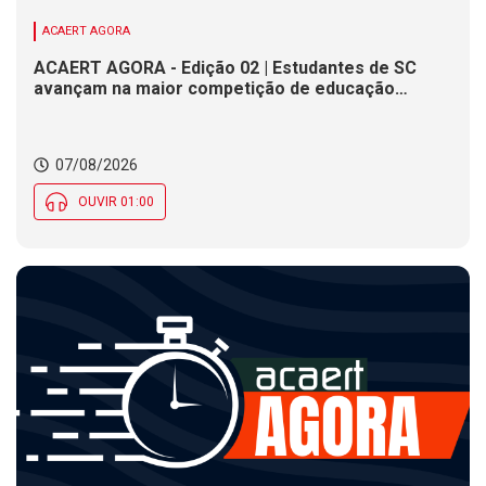
ACAERT AGORA
ACAERT AGORA - Edição 02 | Estudantes de SC
avançam na maior competição de educação
profissional do mundo. Evento nacional de
cerâmica analisa indústria em SC. Alesc encerra
inscrições para Certificação de Responsabilidade
07/08/2026
Social nesta sexta (7)
OUVIR 01:00