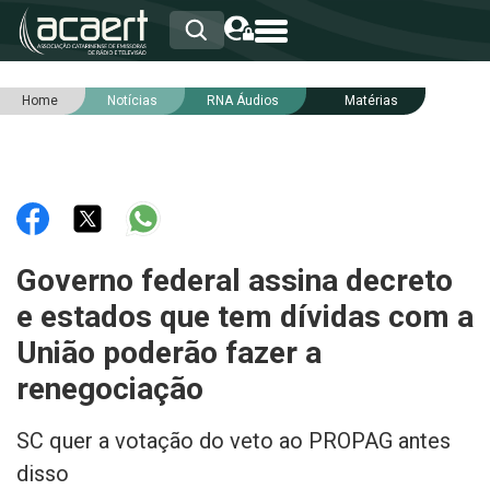
Home
Notícias
RNA Áudios
Matérias
HOME
INSTITUCIONAL
ASSOCIADOS
RCA
RNA
NOTÍCIAS
SERVIÇOS
Governo federal assina decreto
INTEGRIDADE
e estados que tem dívidas com a
União poderão fazer a
renegociação
SC quer a votação do veto ao PROPAG antes
disso