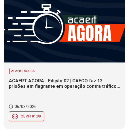
ACAERT AGORA
ACAERT AGORA - Edição 02 | GAECO faz 12
prisões em flagrante em operação contra tráfico
de drogas em SC. DNIT alerta para interdições a
partir desta quinta (6) em rodovia federal de SC.
Evento debate tendências da indústria nacional de
06/08/2026
cerâmica em SC
OUVIR 01:00