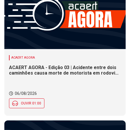
ACAERT AGORA
ACAERT AGORA - Edição 03 | Acidente entre dois
caminhões causa morte de motorista em rodovia
federal de SC. Seminário estadual debate práticas
de vigilância sanitária em SC. Rodeio Crioulo
Nacional recebe 15 mil pessoas a partir desta
06/08/2026
quinta (6) em SC
OUVIR 01:00