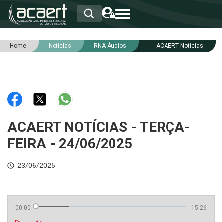
Home
Notícias
RNA Áudios
ACAERT Notícias
HOME
INSTITUCIONAL
ASSOCIADOS
RCA
RNA
NOTÍCIAS
SERVIÇOS
ACAERT NOTÍCIAS - TERÇA-
INTEGRIDADE
FEIRA - 24/06/2025
23/06/2025
00:00
15:26