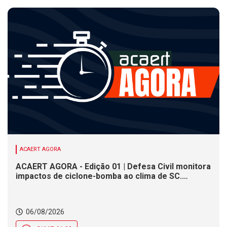
ACAERT AGORA
ACAERT AGORA - Edição 01 | Defesa Civil monitora
impactos de ciclone-bomba ao clima de SC.
SENAI/SC conclui seletivas para a maior
competição de educação profissional do mundo.
Município de SC encerra inscrições para processo
06/08/2026
seletivo nesta quinta (6)