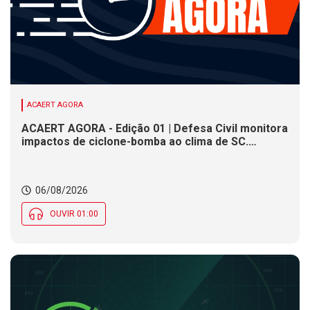
ACAERT AGORA
ACAERT AGORA - Edição 01 | Defesa Civil monitora
impactos de ciclone-bomba ao clima de SC.
SENAI/SC conclui seletivas para a maior
competição de educação profissional do mundo.
Município de SC encerra inscrições para processo
06/08/2026
seletivo nesta quinta (6)
OUVIR 01:00