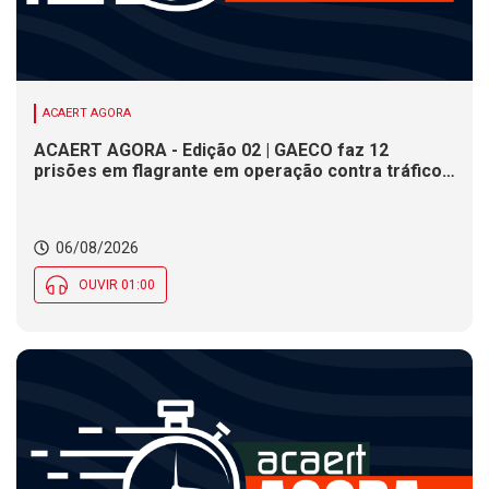
ACAERT AGORA
ACAERT AGORA - Edição 02 | GAECO faz 12
prisões em flagrante em operação contra tráfico
de drogas em SC. DNIT alerta para interdições a
partir desta quinta (6) em rodovia federal de SC.
Evento debate tendências da indústria nacional de
06/08/2026
cerâmica em SC
OUVIR 01:00