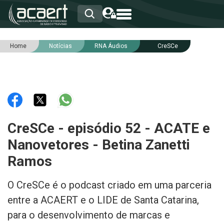
Home
Notícias
RNA Áudios
CreSCe
HOME
INSTITUCIONAL
ASSOCIADOS
RCA
RNA
NOTÍCIAS
SERVIÇOS
CreSCe - episódio 52 - ACATE e
INTEGRIDADE
Nanovetores - Betina Zanetti
Ramos
O CreSCe é o podcast criado em uma parceria
entre a ACAERT e o LIDE de Santa Catarina,
para o desenvolvimento de marcas e