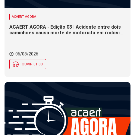
ACAERT AGORA
ACAERT AGORA - Edição 03 | Acidente entre dois
caminhões causa morte de motorista em rodovia
federal de SC. Seminário estadual debate práticas
de vigilância sanitária em SC. Rodeio Crioulo
Nacional recebe 15 mil pessoas a partir desta
06/08/2026
quinta (6) em SC
OUVIR 01:00