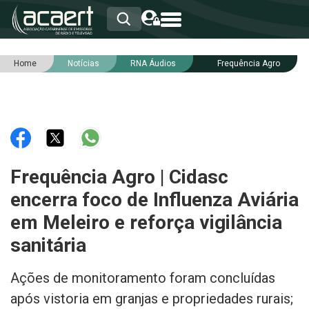
Home
Notícias
RNA Áudios
Frequência Agro
HOME
INSTITUCIONAL
ASSOCIADOS
RCA
RNA
NOTÍCIAS
SERVIÇOS
Frequência Agro | Cidasc
INTEGRIDADE
encerra foco de Influenza Aviária
em Meleiro e reforça vigilância
sanitária
Ações de monitoramento foram concluídas
após vistoria em granjas e propriedades rurais;