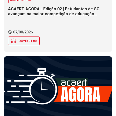
ACAERT AGORA
ACAERT AGORA - Edição 02 | Estudantes de SC
avançam na maior competição de educação
profissional do mundo. Evento nacional de
cerâmica analisa indústria em SC. Alesc encerra
inscrições para Certificação de Responsabilidade
07/08/2026
Social nesta sexta (7)
OUVIR 01:00