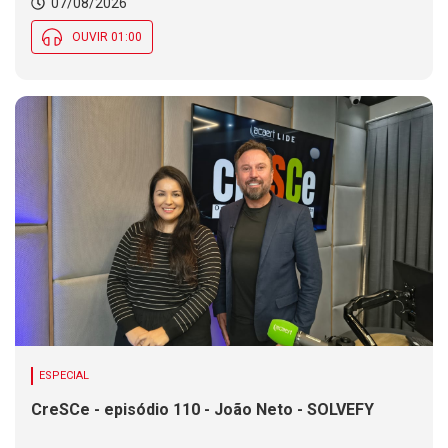
07/08/2026
mantém em parte de SC
OUVIR 01:00
ESPECIAL
CreSCe - episódio 110 - João Neto - SOLVEFY