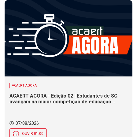
ACAERT AGORA
ACAERT AGORA - Edição 02 | Estudantes de SC
avançam na maior competição de educação
profissional do mundo. Evento nacional de
cerâmica analisa indústria em SC. Alesc encerra
inscrições para Certificação de Responsabilidade
07/08/2026
Social nesta sexta (7)
OUVIR 01:00