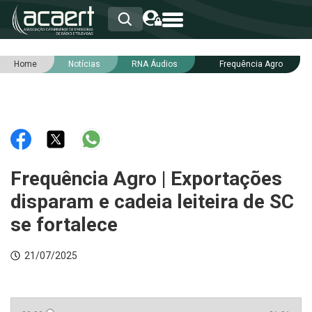
Home
Notícias
RNA Áudios
Frequência Agro
HOME
INSTITUCIONAL
ASSOCIADOS
RCA
RNA
NOTÍCIAS
SERVIÇOS
Frequência Agro | Exportações
INTEGRIDADE
disparam e cadeia leiteira de SC
se fortalece
21/07/2025