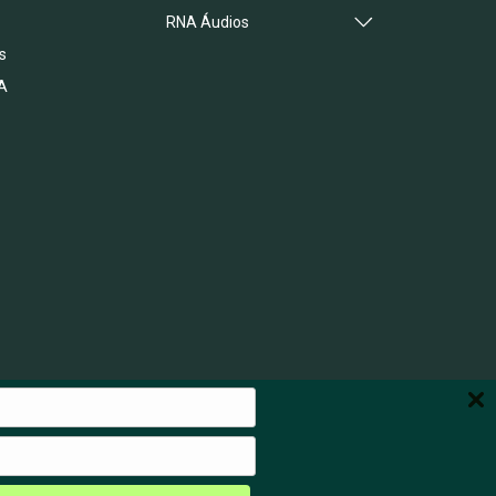
RNA Áudios
s
A