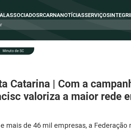
NAL
ASSOCIADOS
RCA
RNA
NOTÍCIAS
SERVIÇOS
INTEGRI
Minuto de SC
ta Catarina | Com a campan
acisc valoriza a maior rede 
e mais de 46 mil empresas, a Federação r