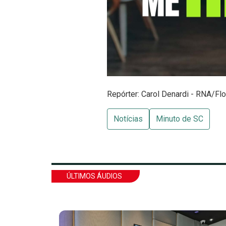
Repórter: Carol Denardi - RNA/Flo
Notícias
Minuto de SC
ÚLTIMOS ÁUDIOS