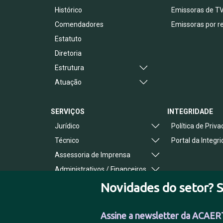
Histórico
Emissoras de T
Comendadores
Emissoras por r
Estatuto
Diretoria
Estrutura
Atuação
SERVIÇOS
INTEGRIDADE
Jurídico
Política de Priv
Técnico
Portal da Integr
Assessoria de Imprensa
Administrativos / Financeiros
Benefícios ao Associado
Novidades do setor? S
Assine a newsletter da ACAER