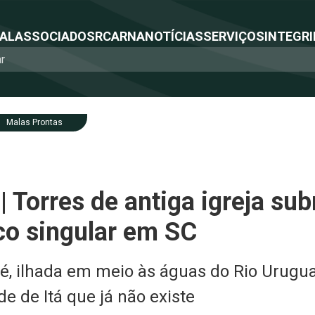
NAL
ASSOCIADOS
RCA
RNA
NOTÍCIAS
SERVIÇOS
INTEGRI
Malas Prontas
| Torres de antiga igreja s
ico singular em SC
é, ilhada em meio às águas do Rio Urugu
e de Itá que já não existe