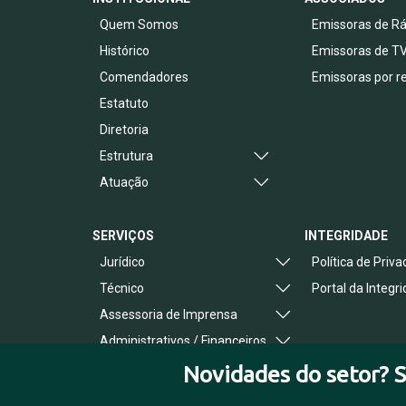
Quem Somos
Emissoras de Rá
Histórico
Emissoras de T
Comendadores
Emissoras por r
Estatuto
Diretoria
Estrutura
Atuação
SERVIÇOS
INTEGRIDADE
Jurídico
Política de Priv
Técnico
Portal da Integr
Assessoria de Imprensa
Administrativos / Financeiros
Benefícios ao Associado
Novidades do setor? S