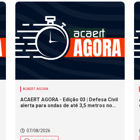
ACAERT AGORA
ACAERT AGORA - Edição 03 | Defesa Civil
alerta para ondas de até 3,5 metros no
litoral de SC. Município de SC encerra
inscrições para concurso público nesta
sexta (7). Festa das Origens celebra
tradições indígenas e de imigrantes em
07/08/2026
SC