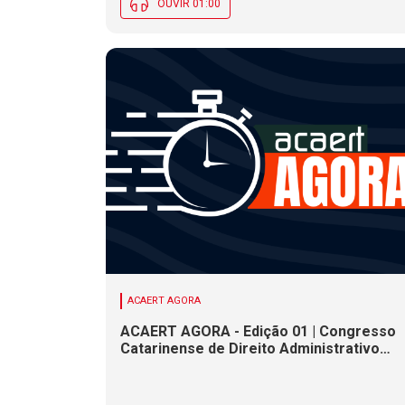
OUVIR 01:00
ACAERT AGORA
ACAERT AGORA - Edição 01 | Congresso
Catarinense de Direito Administrativo
termina nesta sexta-feira (7). Construçã
de ponte causa interdições de trânsito
em rodovia federal de SC. Chance de