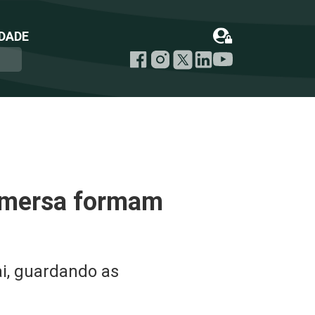
DADE
ubmersa formam
ai, guardando as