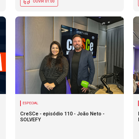
OUVIR 01:00
ESPECIAL
CreSCe - episódio 110 - João Neto -
SOLVEFY
o