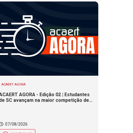
ACAERT AGORA
ACAERT AGORA - Edição 02 | Estudantes
de SC avançam na maior competição de
educação profissional do mundo. Evento
nacional de cerâmica analisa indústria em
SC. Alesc encerra inscrições para
Certificação de Responsabilidade Social
07/08/2026
nesta sexta (7)