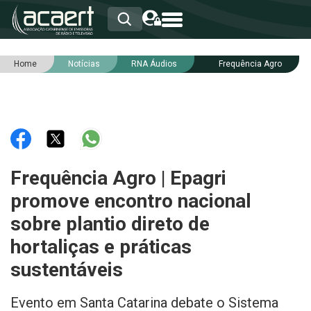
Home
Notícias
RNA Áudios
Frequência Agro
HOME
INSTITUCIONAL
ASSOCIADOS
RCA
RNA
NOTÍCIAS
SERVIÇOS
Frequência Agro | Epagri
INTEGRIDADE
promove encontro nacional
sobre plantio direto de
hortaliças e práticas
sustentáveis
Evento em Santa Catarina debate o Sistema