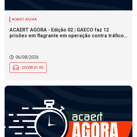
ACAERT AGORA
ACAERT AGORA - Edição 02 | GAECO faz 12
prisões em flagrante em operação contra tráfico
de drogas em SC. DNIT alerta para interdições a
partir desta quinta (6) em rodovia federal de SC.
Evento debate tendências da indústria nacional de
06/08/2026
cerâmica em SC
OUVIR 01:00