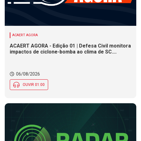
ACAERT AGORA
ACAERT AGORA - Edição 01 | Defesa Civil monitora
impactos de ciclone-bomba ao clima de SC.
SENAI/SC conclui seletivas para a maior
competição de educação profissional do mundo.
Município de SC encerra inscrições para processo
06/08/2026
seletivo nesta quinta (6)
OUVIR 01:00