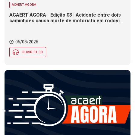
ACAERT AGORA
ACAERT AGORA - Edição 03 | Acidente entre dois
caminhões causa morte de motorista em rodovia
federal de SC. Seminário estadual debate práticas
de vigilância sanitária em SC. Rodeio Crioulo
Nacional recebe 15 mil pessoas a partir desta
06/08/2026
quinta (6) em SC
OUVIR 01:00