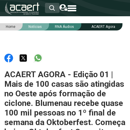
Home
Notícias
RNA Áudios
ACAERT Agora
HOME
INSTITUCIONAL
ASSOCIADOS
RCA
RNA
NOTÍCIAS
SERVIÇOS
ACAERT AGORA - Edição 01 |
INTEGRIDADE
Mais de 100 casas são atingidas
no Oeste após formação de
ciclone. Blumenau recebe quase
100 mil pessoas no 1º final de
semana da Oktoberfest. Começa