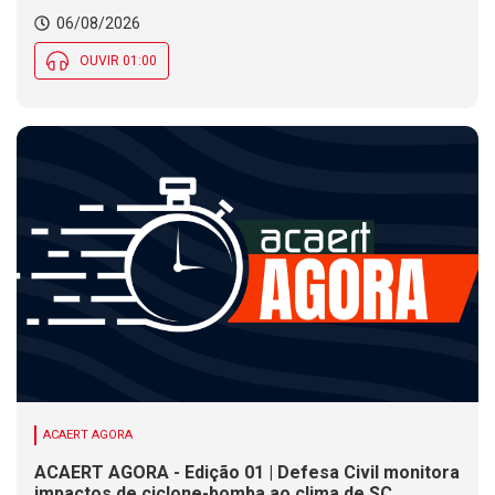
Evento debate tendências da indústria nacional de
06/08/2026
cerâmica em SC
OUVIR 01:00
ACAERT AGORA
ACAERT AGORA - Edição 01 | Defesa Civil monitora
impactos de ciclone-bomba ao clima de SC.