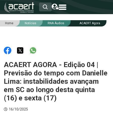
Home
Notícias
RNA Áudios
ACAERT Agora
HOME
INSTITUCIONAL
ASSOCIADOS
RCA
RNA
NOTÍCIAS
SERVIÇOS
ACAERT AGORA - Edição 04 |
INTEGRIDADE
Previsão do tempo com Danielle
Lima: instabilidades avançam
em SC ao longo desta quinta
(16) e sexta (17)
16/10/2025