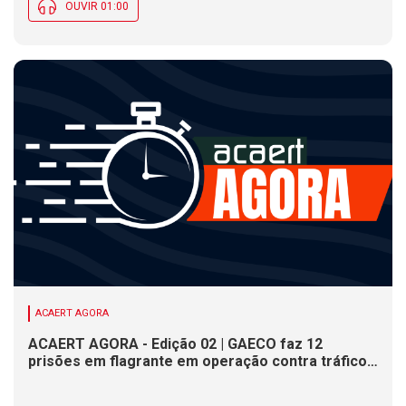
OUVIR 01:00
ACAERT AGORA
ACAERT AGORA - Edição 02 | GAECO faz 12
prisões em flagrante em operação contra tráfico
de drogas em SC. DNIT alerta para interdições a
partir desta quinta (6) em rodovia federal de SC.