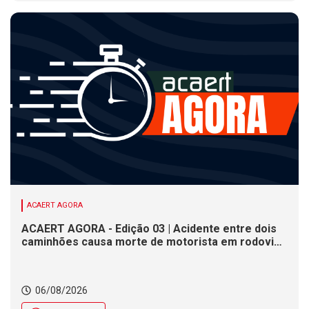
ACAERT AGORA
ACAERT AGORA - Edição 03 | Acidente entre dois
caminhões causa morte de motorista em rodovia
federal de SC. Seminário estadual debate práticas
de vigilância sanitária em SC. Rodeio Crioulo
Nacional recebe 15 mil pessoas a partir desta
06/08/2026
quinta (6) em SC