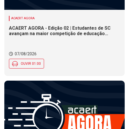
ACAERT AGORA
ACAERT AGORA - Edição 02 | Estudantes de SC
avançam na maior competição de educação
profissional do mundo. Evento nacional de
cerâmica analisa indústria em SC. Alesc encerra
inscrições para Certificação de Responsabilidade
07/08/2026
Social nesta sexta (7)
OUVIR 01:00