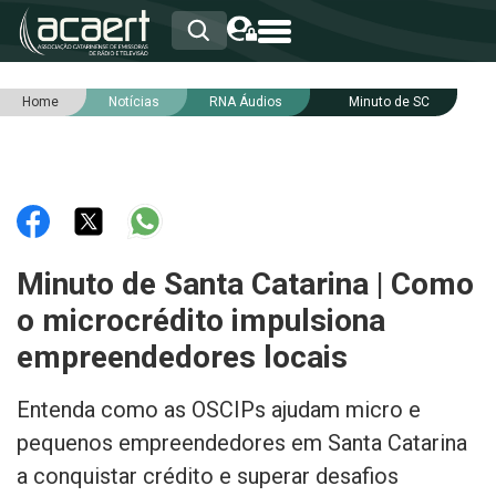
Home
Notícias
RNA Áudios
Minuto de SC
HOME
INSTITUCIONAL
ASSOCIADOS
RCA
RNA
NOTÍCIAS
SERVIÇOS
Minuto de Santa Catarina | Como
INTEGRIDADE
o microcrédito impulsiona
empreendedores locais
Entenda como as OSCIPs ajudam micro e
pequenos empreendedores em Santa Catarina
a conquistar crédito e superar desafios