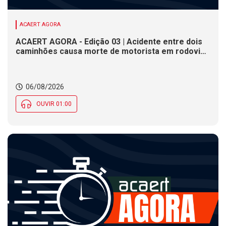
ACAERT AGORA
ACAERT AGORA - Edição 03 | Acidente entre dois
caminhões causa morte de motorista em rodovia
federal de SC. Seminário estadual debate práticas
de vigilância sanitária em SC. Rodeio Crioulo
Nacional recebe 15 mil pessoas a partir desta
06/08/2026
quinta (6) em SC
OUVIR 01:00