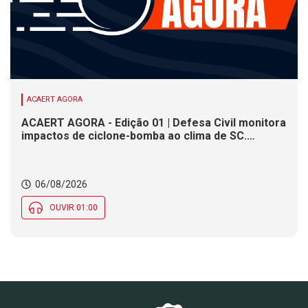
ACAERT AGORA
ACAERT AGORA - Edição 01 | Defesa Civil monitora
impactos de ciclone-bomba ao clima de SC.
SENAI/SC conclui seletivas para a maior
competição de educação profissional do mundo.
Município de SC encerra inscrições para processo
06/08/2026
seletivo nesta quinta (6)
OUVIR 01:00