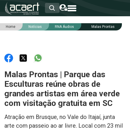
Home
Notícias
RNA Áudios
Malas Prontas
HOME
INSTITUCIONAL
ASSOCIADOS
RCA
RNA
NOTÍCIAS
SERVIÇOS
Malas Prontas | Parque das
INTEGRIDADE
Esculturas reúne obras de
grandes artistas em área verde
com visitação gratuita em SC
Atração em Brusque, no Vale do Itajaí, junta
arte com passeio ao ar livre. Local com 23 mil