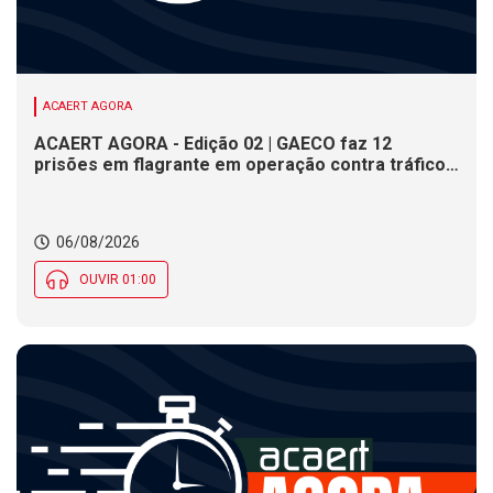
ACAERT AGORA
ACAERT AGORA - Edição 02 | GAECO faz 12
prisões em flagrante em operação contra tráfico
de drogas em SC. DNIT alerta para interdições a
partir desta quinta (6) em rodovia federal de SC.
Evento debate tendências da indústria nacional de
06/08/2026
cerâmica em SC
OUVIR 01:00