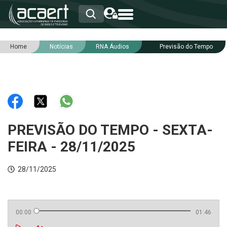
Home
Notícias
RNA Áudios
Previsão do Tempo
HOME
INSTITUCIONAL
ASSOCIADOS
RCA
RNA
NOTÍCIAS
SERVIÇOS
PREVISÃO DO TEMPO - SEXTA-
INTEGRIDADE
FEIRA - 28/11/2025
28/11/2025
00:00
01:46