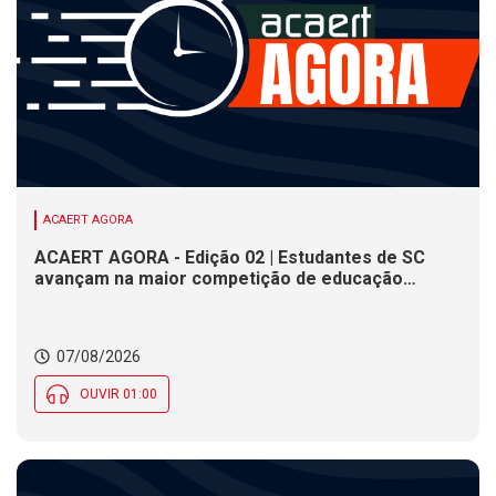
ACAERT AGORA
ACAERT AGORA - Edição 02 | Estudantes de SC
avançam na maior competição de educação
profissional do mundo. Evento nacional de
cerâmica analisa indústria em SC. Alesc encerra
inscrições para Certificação de Responsabilidade
07/08/2026
Social nesta sexta (7)
OUVIR 01:00