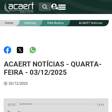
Home
Notícias
RNA Áudios
ACAERT Notícias
HOME
INSTITUCIONAL
ASSOCIADOS
RCA
RNA
NOTÍCIAS
SERVIÇOS
ACAERT NOTÍCIAS - QUARTA-
INTEGRIDADE
FEIRA - 03/12/2025
02/12/2025
00:00
14:60