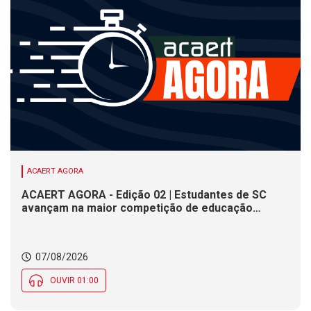
ACAERT AGORA
ACAERT AGORA - Edição 02 | Estudantes de SC
avançam na maior competição de educação
profissional do mundo. Evento nacional de
cerâmica analisa indústria em SC. Alesc encerra
inscrições para Certificação de Responsabilidade
07/08/2026
Social nesta sexta (7)
OUVIR 01:00