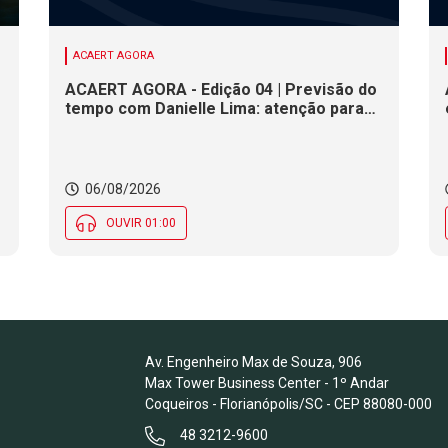
ACAERT AGORA
ACAERT AGORA - Edição 04 | Previsão do
tempo com Danielle Lima: atenção para
risco de temporais e vendaval nesta
quinta (6) em SC
06/08/2026
OUVIR 01:00
Av. Engenheiro Max de Souza, 906
Max Tower Business Center - 1º Andar
Coqueiros - Florianópolis/SC - CEP 88080-000
48 3212-9600