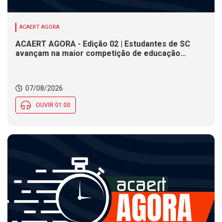
ACAERT AGORA
ACAERT AGORA - Edição 02 | Estudantes de SC
avançam na maior competição de educação
profissional do mundo. Evento nacional de
cerâmica analisa indústria em SC. Alesc encerra
inscrições para Certificação de Responsabilidade
07/08/2026
Social nesta sexta (7)
OUVIR 01:00