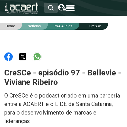
Home
Notícias
RNA Áudios
CreSCe
HOME
INSTITUCIONAL
ASSOCIADOS
RCA
RNA
NOTÍCIAS
SERVIÇOS
CreSCe - episódio 97 - Bellevie -
INTEGRIDADE
Viviane Ribeiro
O CreSCe é o podcast criado em uma parceria
entre a ACAERT e o LIDE de Santa Catarina,
para o desenvolvimento de marcas e
lideranças