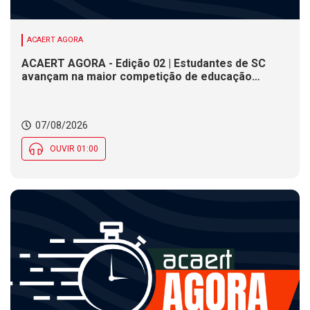
ACAERT AGORA
ACAERT AGORA - Edição 02 | Estudantes de SC
avançam na maior competição de educação
profissional do mundo. Evento nacional de
cerâmica analisa indústria em SC. Alesc encerra
inscrições para Certificação de Responsabilidade
07/08/2026
Social nesta sexta (7)
OUVIR 01:00