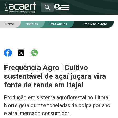
Home
Notícias
RNA Áudios
Frequência Agro
HOME
INSTITUCIONAL
ASSOCIADOS
RCA
RNA
NOTÍCIAS
SERVIÇOS
Frequência Agro | Cultivo
INTEGRIDADE
sustentável de açaí juçara vira
fonte de renda em Itajaí
Produção em sistema agroflorestal no Litoral
Norte gera quinze toneladas de polpa por ano
e atrai mercado consumidor.