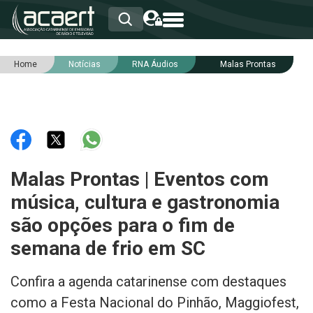
Home
Notícias
RNA Áudios
Malas Prontas
HOME
INSTITUCIONAL
ASSOCIADOS
RCA
RNA
NOTÍCIAS
SERVIÇOS
Malas Prontas | Eventos com
INTEGRIDADE
música, cultura e gastronomia
são opções para o fim de
semana de frio em SC
Confira a agenda catarinense com destaques
como a Festa Nacional do Pinhão, Maggiofest,