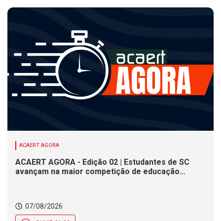
ACAERT AGORA
ACAERT AGORA - Edição 02 | Estudantes de SC
avançam na maior competição de educação
profissional do mundo. Evento nacional de
cerâmica analisa indústria em SC. Alesc encerra
inscrições para Certificação de Responsabilidade
07/08/2026
Social nesta sexta (7)