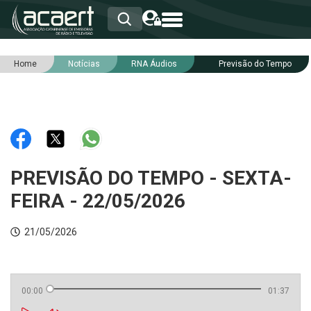
Home
Notícias
RNA Áudios
Previsão do Tempo
HOME
INSTITUCIONAL
ASSOCIADOS
RCA
RNA
NOTÍCIAS
SERVIÇOS
PREVISÃO DO TEMPO - SEXTA-
INTEGRIDADE
FEIRA - 22/05/2026
21/05/2026
00:00
01:37