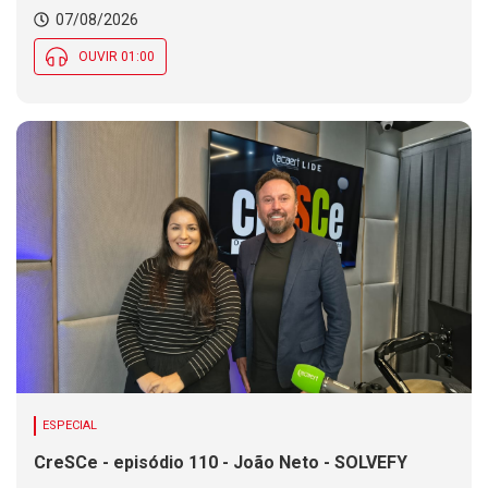
Chance de chuva diminui ao longo do dia, mas se
07/08/2026
mantém em parte de SC
OUVIR 01:00
ESPECIAL
CreSCe - episódio 110 - João Neto - SOLVEFY